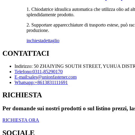
1. Chiodatrice idraulica automatica che utilizza olio ad alt
splendidamente prodotto.
2. Supportare apparecchiature di trasporto estese, può racc
produzione.
inchiesta
dettaglio
CONTATTACI
Indirizzo: 50 ZHAIYING SOUTH STREET, YUHUA DIS
Telefono:
0311-85290170
E-mail:
sales@unionfastener.com
Whatsapp:
+8613831111691
RICHIESTA
Per domande sui nostri prodotti o sul listino prezzi, la
RICHIESTA ORA
SOCIALE