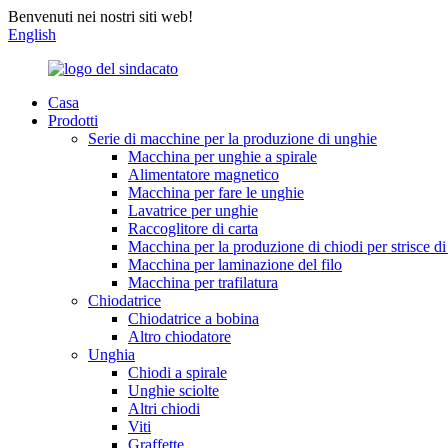
Benvenuti nei nostri siti web!
English
Casa
Prodotti
Serie di macchine per la produzione di unghie
Macchina per unghie a spirale
Alimentatore magnetico
Macchina per fare le unghie
Lavatrice per unghie
Raccoglitore di carta
Macchina per la produzione di chiodi per strisce di 
Macchina per laminazione del filo
Macchina per trafilatura
Chiodatrice
Chiodatrice a bobina
Altro chiodatore
Unghia
Chiodi a spirale
Unghie sciolte
Altri chiodi
Viti
Graffette