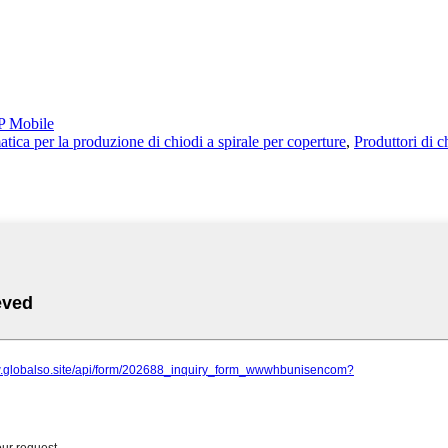
 Mobile
ica per la produzione di chiodi a spirale per coperture
,
Produttori di c