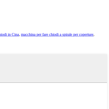
hiodi in Cina
,
macchina per fare chiodi a spirale per coperture
,