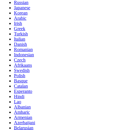
Russian
Japanese
Korean
Arabic
Irish
Greek
Turkish
Italian
Danish
Romanian
Indonesian
Czech
Afrikaans
Swedish
Polish
Basque
Catalan
Esperanto
Hindi
Lao
Albanian
Amharic
Armenian
Azerbaijani
Belarusian